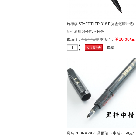
施德楼 STAEDTLER 318 F 光盘笔胶片笔/
油性通用记号笔/不掉色
￥16.90/支
市场价：
￥17.75/支
本店价：
+
立刻购买
收藏
-
斑马 ZEBRA WF-3 秀丽笔 （中楷） 50支/