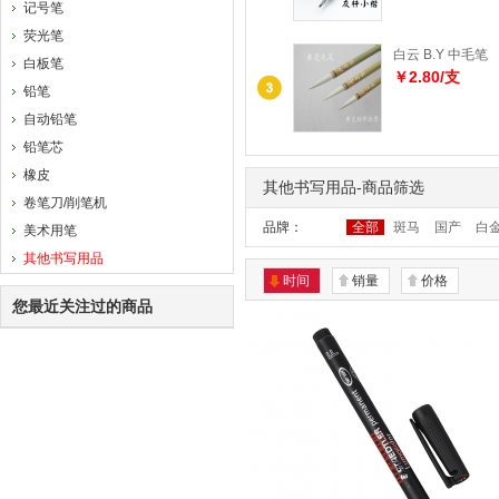
记号笔
荧光笔
白云 B.Y 中毛笔
白板笔
￥2.80/支
铅笔
自动铅笔
铅笔芯
橡皮
其他书写用品-商品筛选
卷笔刀/削笔机
品牌：
全部
斑马
国产
白
美术用笔
其他书写用品
时间
销量
价格
您最近关注过的商品