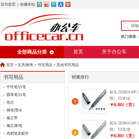
设为首页
|
收藏本站
热门搜索
首页
关于办公车
全部商品分类
美术用纸
办公用纸
首页
>
文具/财务
>
书写用品
>
其他书写用品
书写用品
销量排行
中性笔/台笔
斑马 ZEBRA WF
圆珠笔/台笔
楷） 50支/盒
笔芯
￥6.80/（支）
钢笔/墨水
修正带
斑马 ZEBRA WF
修正液/笔
楷） 50支/盒
高档笔及配件
￥6.80/（支）