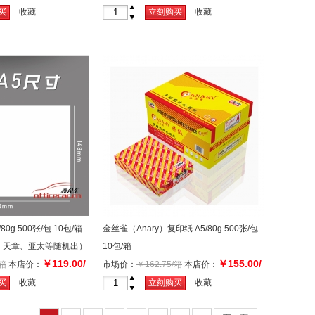
￥119.00/（箱）
+
买
收藏
立刻购买
收藏
-
0g 500张/包 10包/箱
金丝雀（Anary）复印纸 A5/80g 500张/包
、天章、亚太等随机出）
10包/箱
￥119.00/
￥155.00/
/箱
本店价：
市场价：
￥162.75/箱
本店价：
箱
+
买
收藏
立刻购买
收藏
-