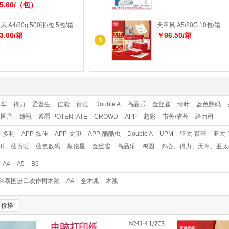
5.60/（包）
 A4/80g 500张/包 5包/箱
天章风 A5/80G 10包/箱
3.00/箱
￥96.50/箱
公车
得力
爱普生
佳能
百旺
Double A
高品乐
金丝雀
绿叶
蓝色数码
国产
雄冠
遵爵 POTENTATE
CROWD
APP
超彩
市外/省外
给力司
P-多利
APP-如佳
APP-文印
APP-酷酷虫
Double A
UPM
亚太-百旺
亚太
川
蓝百旺
蓝色数码
蔡伦星
金丝雀
高品乐
鸿图
齐心、得力、天章、亚太
A4
A5
B5
0%泰国进口农作树木浆
A4
全木浆
木浆
价格