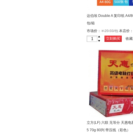
达伯埃 Double A 复印纸 A4/8
包/箱
市场价：
￥29.93/包
本店价
+
立刻购买
收藏
-
立方(LF) 六联 无等分 天惠电
5 70g 80列 带压线（彩色）