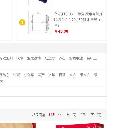
立方(LF) 1联 二等分 天惠电脑打
印纸 241-1 70g 80列 带压线（白
色）
￥43.90
芬欧汇川
天章
亚太森博
纸立方
齐心
安妮纸业
易印王
-高品乐
佳能
办公车
国产
文印
百旺
立方
纸立方
绿
等
相关商品
145
个
上一页
1/8
下一页