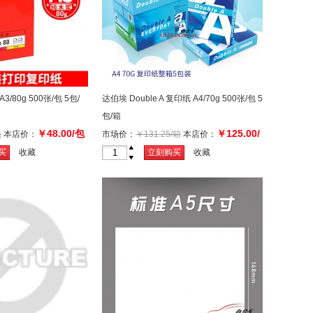
3/80g 500张/包 5包/
达伯埃 Double A 复印纸 A4/70g 500张/包 5
包/箱
￥48.00/包
￥125.00/
包
本店价：
市场价：
￥131.25/箱
本店价：
箱
+
买
收藏
立刻购买
收藏
-