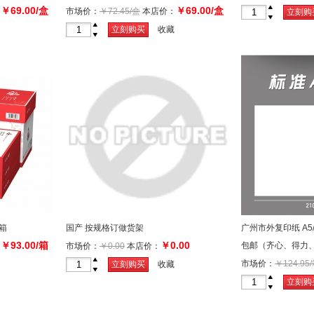
￥69.00/盒
￥69.00/盒
￥25.00/（包）
：
市场价：
￥72.45/盒
本店价：
+
立刻购
-
+
立刻购买
收藏
-
/箱
国产 按规格订做货架
广州市外复印纸 A5/8
￥93.00/箱
￥0.00
包邮（齐心、得力
：
市场价：
￥0.00
本店价：
+
市场价：
￥124.95
立刻购买
收藏
-
箱
+
立刻购
-