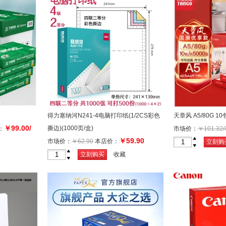
得力塞纳河N241-4电脑打印纸(1/2CS彩色
天章风 A5/80G 10
￥99.00/
撕边)(1000页/盒)
：
市场价：
￥101.32
￥59.90
箱
市场价：
￥62.90
本店价：
+
立刻购
-
+
立刻购买
收藏
-