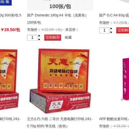
0g 500张/包 5
国产 Domestic 180g A4 卡纸（浅黄色）
国产 G.C A4 83g
100张/包
市场价：
￥7.25/条
￥28.50/包
市场价：
￥22.99/（包）
本店价：
：
+
立刻购
-
￥21.90/（包）
+
立刻购买
收藏
-
脑打印纸 241-
立方(LF) 六联 二等分 天惠电脑打印纸 241-
APP 酷酷虫复印纸 A4
5 70g 80列 带压线（彩色）
市场价：
￥26.25