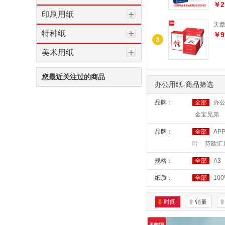
￥2
印刷用纸
天章风
特种纸
￥9
美术用纸
您最近关注过的商品
办公用纸-商品筛选
品牌：
全部
办
金宝兄弟
品牌：
全部
AP
叶
芬欧汇
规格：
全部
A3
纸质：
全部
10
时间
销量