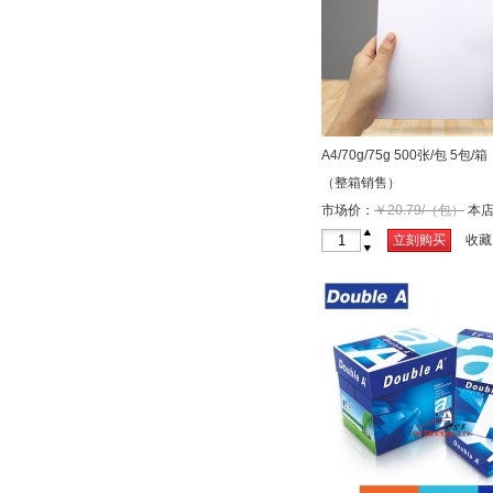
A4/70g/75g 500张/包 5
（整箱销售）
市场价：
￥20.79/（包）
本店
￥19.80/（包）
+
立刻购买
收藏
-