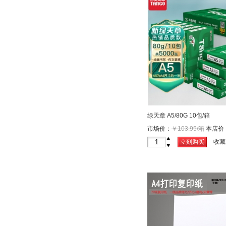
绿天章 A5/80G 10包/箱
市场价：
￥103.95/箱
本店价
箱
+
立刻购买
收藏
-