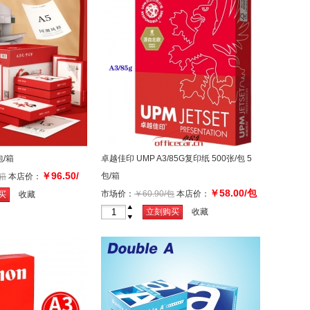
包/箱
卓越佳印 UMP A3/85G复印纸 500张/包 5
￥96.50/
包/箱
/箱
本店价：
￥58.00/包
市场价：
￥60.90/包
本店价：
买
收藏
+
立刻购买
收藏
-