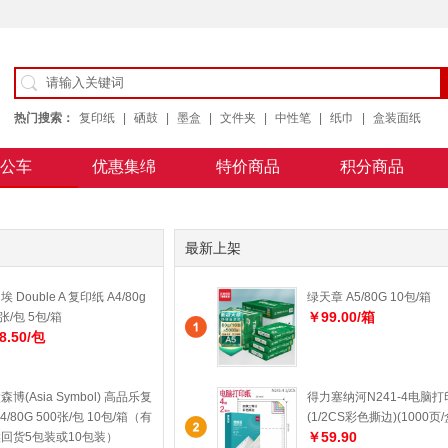
热门搜索：
复印纸
|
硒鼓
|
墨盒
|
文件夹
|
中性笔
|
纸巾
|
盒装面纸
公车
优惠集绵
特价商品
积分商品
公用纸
最新上架
 Double A 复印纸 A4/80g
绿天章 A5/80G 10包/箱
￥99.00/箱
0张/包 5包/箱
8.50/包
森博(Asia Symbol) 高品乐复
得力塞纳河N241-4电脑打
4/80G 500张/包 10包/箱（有
(1/2CS彩色撕边)(1000页/
￥59.90
回货5包装或10包装）