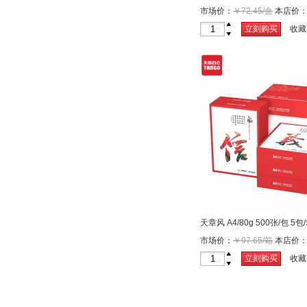
市场价：
￥72.45/盒
本店价
+
立刻购买
收藏
-
天章风 A4/80g 500张/包 5包
市场价：
￥97.65/箱
本店价
+
立刻购买
收藏
-