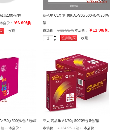
 硫酸纸100张/包
蔡伦星 CLX 复印纸 A5/80g 500张/包 20包/
￥6.90/条
箱
本店价：
￥11.90/包
市场价：
￥12.50/包
本店价：
买
收藏
+
立刻购买
收藏
-
/80g 500张/包 5包/箱
亚太 高品乐 A4/70g 500张/包 5包/箱
/（包）
本店价：
市场价：
￥124.95/（箱）
本店价：