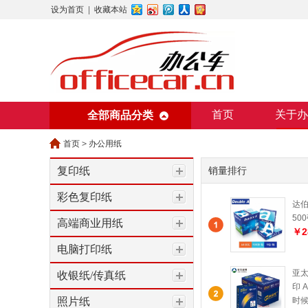
设为首页
|
收藏本站
首页
关于办
全部商品分类
美术用纸
办
首页
>
办公用纸
复印纸
销量排行
彩色复印纸
达伯埃
50
高端商业用纸
￥2
电脑打印纸
亚太
收银纸/传真纸
印 A
照片纸
时候