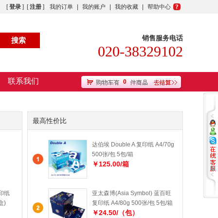
[
登录
] [
注册
]
我的订单
|
我的账户
|
我的收藏
|
帮助中心
销售服务电话
020-38329102
联系我们
0
最高性价比
达伯埃 Double A 复印纸 A4/70g
500张/包 5包/箱
￥125.00/箱
印纸
亚太森博(Asia Symbol) 蓝百旺
盒)
复印纸 A4/80g 500张/包 5包/箱
￥24.50/（包）