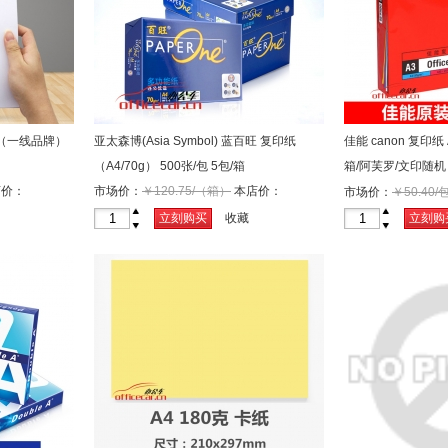
包/箱（一线品牌）
亚太森博(Asia Symbol) 蓝百旺 复印纸
佳能 canon 复印纸 A
（A4/70g） 500张/包 5包/箱
箱/阿芙罗/文印随机
价：
市场价：
￥120.75/（箱）
本店价：
市场价：
￥50.40/
￥115.00/（箱）
+
+
立刻购买
收藏
立刻购
-
-