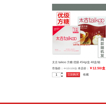
太古 taikoo 方糖 优级 454g/盒 48盒/箱
￥12.50/盒
市场价：
￥13.13/盒
本店价：
+
立刻购买
收藏
-