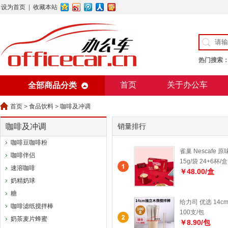
设为首页
|
收藏本站
热门搜索
首页
关于办公车
全部商品分类
美术用纸
办公用纸
首页
>
食品饮料
>
咖啡及冲调
咖啡及冲调
销量排行
咖啡豆咖啡粉
雀巢 Nescafe 
咖啡伴侣
15g/袋 24+6杯/盒
速溶咖啡
￥48.00/盒
奶精奶球
糖
给力司 优选 14c
咖啡滤纸搅拌棒
100支/包
奶茶麦片蜂蜜
￥8.90/包