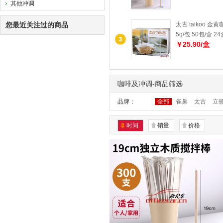
其他冲调
您最近关注过的商品
太古 taikoo 
5g/包 50包/盒 2
￥25.90/盒
咖啡及冲调-商品筛选
品牌：
全部
雀巢
太古
立
时间
销量
价格