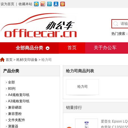
设为首页
|
收藏本站
热门搜索
首页
关于办公车
全部商品分类
美术用纸
办公用纸
首页
>
耗材/文印设备
>
给力司
产品分类
给力司商品列表
全部
给力司
80列
A4规格复印纸
A3规格复印纸
销量排行
兼容硒鼓
兼容墨粉
文件夹配件
爱普生 Epson LQ
测量器
色带架 C13S015