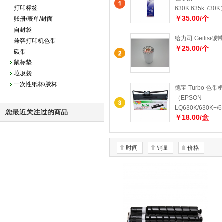
打印标签
630K 635k 730
￥35.00/个
账册/表单/封面
自封袋
给力司 Geilisi碳带
兼容打印机色带
￥25.00/个
碳带
鼠标垫
垃圾袋
一次性纸杯/胶杯
德宝 Turbo 色
（EPSON
LQ630K/630K+/
您最近关注过的商品
￥18.00/盒
时间
销量
价格