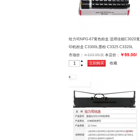
给力司NPG-67黄色粉盒 适用佳能C3020复
印机粉盒 C3300L墨粉 C3325 C3320L
￥99.00/
C3520系列打印机墨粉盒碳粉
市场价：
￥103.95/支
本店价：
支
+
立刻购买
收藏
-