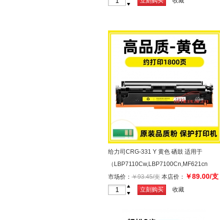
+
立刻购买
收藏
-
给力司CRG-331 Y 黄色 硒鼓 适用于
（LBP7110Cw,LBP7100Cn,MF621cn
￥89.00/支
626cn 628cw 623cn 8210cn）
市场价：
￥93.45/支
本店价：
+
立刻购买
收藏
-