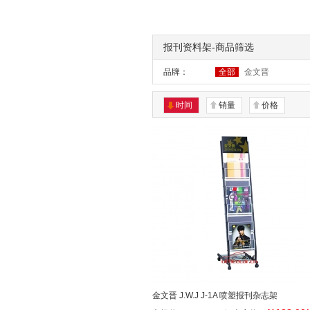
报刊资料架-商品筛选
品牌：
全部
金文晋
时间
销量
价格
金文晋 J.W.J J-1A 喷塑报刊杂志架