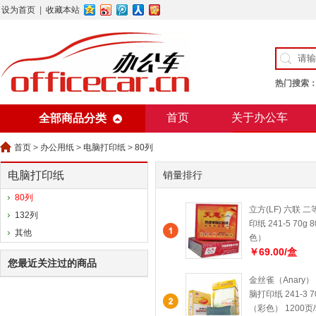
设为首页
|
收藏本站
热门搜索
首页
关于办公车
全部商品分类
美术用纸
办公用纸
首页
>
办公用纸
>
电脑打印纸
>
80列
电脑打印纸
销量排行
80列
立方(LF) 六联 
132列
印纸 241-5 70
其他
色）
￥69.00/盒
您最近关注过的商品
金丝雀（Anary）
脑打印纸 241-3 
（彩色） 1200页