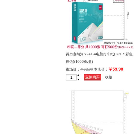
得力塞纳河N241-4电脑打印纸(1/2CS彩色
撕边)(1000页/盒)
￥59.90
市场价：
￥62.90
本店价：
+
立刻购买
收藏
-