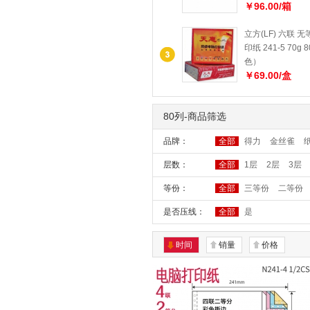
￥96.00/箱
立方(LF) 六联 
印纸 241-5 70
色）
￥69.00/盒
80列-商品筛选
品牌：
全部
得力
金丝雀
层数：
全部
1层
2层
3层
等份：
全部
三等份
二等份
是否压线：
全部
是
时间
销量
价格