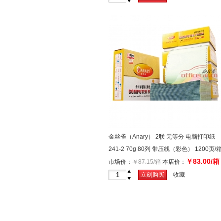
-
金丝雀（Anary） 2联 无等分 电脑打印纸
241-2 70g 80列 带压线（彩色） 1200页/
￥83.00/箱
市场价：
￥87.15/箱
本店价：
+
立刻购买
收藏
-