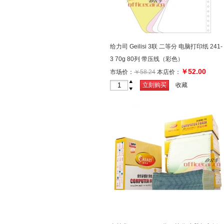
给力司 Geilisi 3联 二等分 电脑打印纸 241-
3 70g 80列 带压线（彩色）
￥52.00
市场价：
￥58.24
本店价：
+
立刻购买
收藏
-