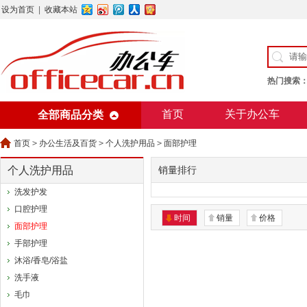
设为首页
|
收藏本站
热门搜索
首页
关于办公车
全部商品分类
美术用纸
办公用纸
首页
>
办公生活及百货
>
个人洗护用品
>
面部护理
个人洗护用品
销量排行
洗发护发
口腔护理
时间
销量
价格
面部护理
手部护理
沐浴/香皂/浴盐
洗手液
毛巾