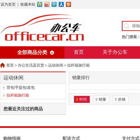
设为首页
|
收藏本站
热门搜索
首页
关于办公车
全部商品分类
美术用纸
办公用纸
首页
>
办公生活及百货
>
运动休闲
>
拉杆箱旅行箱
运动休闲
销量排行
背包/手提包/皮包
拉杆箱旅行箱
时间
销量
价格
您最近关注过的商品
购物指南
配送方式
支付方式