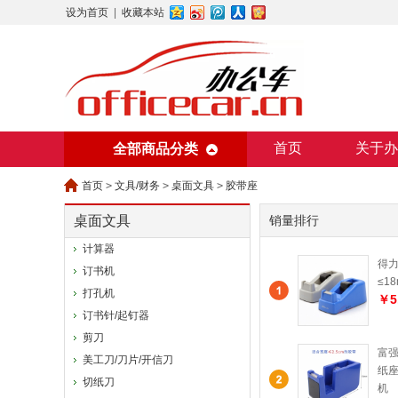
设为首页
|
收藏本站
首页
关于办
全部商品分类
美术用纸
办
首页
>
文具/财务
>
桌面文具
>
胶带座
桌面文具
销量排行
计算器
得力
订书机
≤1
打孔机
￥5
订书针/起钉器
剪刀
富强
美工刀/刀片/开信刀
纸座
切纸刀
机