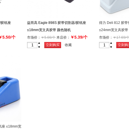
器/胶纸座
益而高 Eagle 898S 胶带切割器/胶纸座
得力 Deli 812 
≤18mm宽文具胶带 颜色随机
≤24mm宽文具胶带
￥5.50/个
￥5.39/个
市场价：
￥5.66/个
本店价：
市场价：
￥17.69/
+
+
立刻购买
收藏
立刻购
-
-
胶纸座 ≤18mm宽