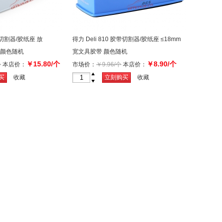
胶带切割器/胶纸座 放
得力 Deli 810 胶带切割器/胶纸座 ≤18mm
 颜色随机
宽文具胶带 颜色随机
￥15.80/个
￥8.90/个
个
本店价：
市场价：
￥9.96/个
本店价：
+
买
收藏
立刻购买
收藏
-