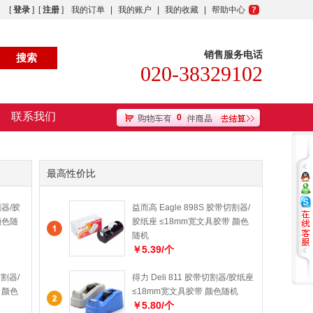
[
登录
] [
注册
]
我的订单
|
我的账户
|
我的收藏
|
帮助中心
销售服务电话
020-38329102
联系我们
0
最高性价比
割器/胶
益而高 Eagle 898S 胶带切割器/
颜色随
胶纸座 ≤18mm宽文具胶带 颜色
随机
￥5.39/个
切割器/
得力 Deli 811 胶带切割器/胶纸座
 颜色
≤18mm宽文具胶带 颜色随机
￥5.80/个