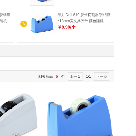
器/胶纸座
得力 Deli 810 胶带切割器/胶纸座
色随机
≤18mm宽文具胶带 颜色随机
￥8.90/个
相关商品
5
个
上一页
1/1
下一页