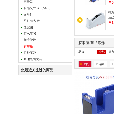
测量器
￥5
长尾夹/白钢夹/票夹
得力
回形针
放≤
图钉/大头针
￥1
橡皮圈
胶水/胶棒
标准胶带
胶带座-商品筛选
胶带座
品牌：
全部
得
特种胶带
其他桌面文具
时间
销量
您最近关注过的商品