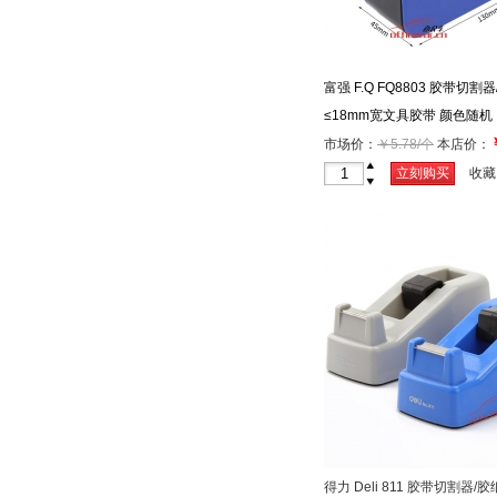
富强 F.Q FQ8803 胶带切割
≤18mm宽文具胶带 颜色随机
市场价：
￥5.78/个
本店价：
+
立刻购买
收藏
-
得力 Deli 811 胶带切割器/