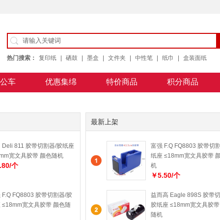
热门搜索：
复印纸
|
硒鼓
|
墨盒
|
文件夹
|
中性笔
|
纸巾
|
盒装面纸
公车
优惠集绵
特价商品
积分商品
公用纸
最新上架
 Deli 811 胶带切割器/胶纸座
富强 F.Q FQ8803 胶带切
8mm宽文具胶带 颜色随机
纸座 ≤18mm宽文具胶带 
.80/个
机
￥5.50/个
 F.Q FQ8803 胶带切割器/胶
益而高 Eagle 898S 胶带
 ≤18mm宽文具胶带 颜色随
胶纸座 ≤18mm宽文具胶带
随机